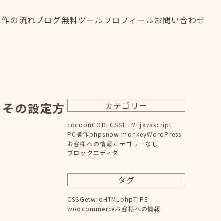
制作の流れ
ブログ
無料ツール
プロフィール
お問い合わせ
制作の流れ
ブログ
無料ツール
プロフィール
お問い合わせ
FLOW
BLOG
TOOL
PROFILE
CONTACT
？その設定方
カテゴリー
cocoon
CODE
CSS
HTML
javascript
PC操作
php
snow monkey
WordPress
お客様への情報
カテゴリーなし
ブロックエディタ
タグ
CSS
Getwid
HTML
php
TIPS
woocommerce
お客様への情報