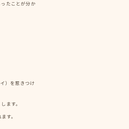
いったことが分か
アイ）を惹きつけ
りします。
れます。