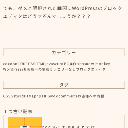
でも、ダメと明記された瞬間にWordPressのブロック
エディタはどうするんでしょうか？？？
カテゴリー
cocoon
CODE
CSS
HTML
javascript
PC操作
php
snow monkey
WordPress
お客様への情報
カテゴリーなし
ブロックエディタ
タグ
CSS
Getwid
HTML
php
TIPS
woocommerce
お客様への情報
１つ古い記事
CSSで中央揃えする方法