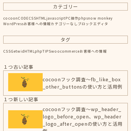
カテゴリー
cocoon
CODE
CSS
HTML
javascript
PC操作
php
snow monkey
WordPress
お客様への情報
カテゴリーなし
ブロックエディタ
タグ
CSS
Getwid
HTML
php
TIPS
woocommerce
お客様への情報
１つ古い記事
cocoonフック調査～fb_like_box
_other_buttonsの使い方と活用例
１つ新しい記事
cocoonフック調査～wp_header_
logo_before_open、wp_header
_logo_after_openの使い方と活用