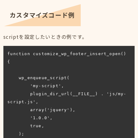
カスタマイズコード例
scriptを設定したいときの例です。
function customize_wp_footer_insert_open() 
{

    wp_enqueue_script(

        'my-script',

        plugin_dir_url(__FILE__) . 'js/my-
script.js',

        array('jquery'),

        '1.0.0',

        true,

    );
