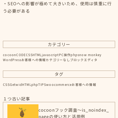
・SEOへの影響が極めて大きいため、使用は慎重に行
う必要がある
カテゴリー
cocoon
CODE
CSS
HTML
javascript
PC操作
php
snow monkey
WordPress
お客様への情報
カテゴリーなし
ブロックエディタ
タグ
CSS
Getwid
HTML
php
TIPS
woocommerce
お客様への情報
１つ古い記事
cocoonフック調査～is_noindex_
pageの使い方と活用例