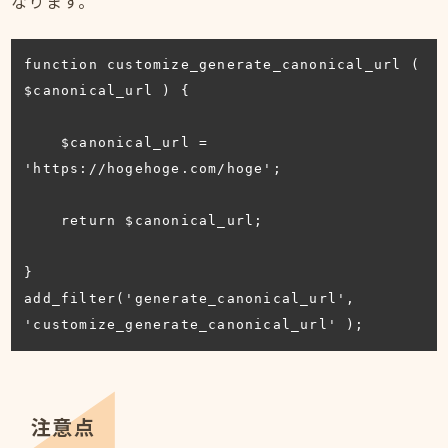
なります。
function customize_generate_canonical_url ( 
$canonical_url ) {

    $canonical_url = 
'https://hogehoge.com/hoge';

    return $canonical_url;

}

add_filter('generate_canonical_url', 
'customize_generate_canonical_url' );
注意点