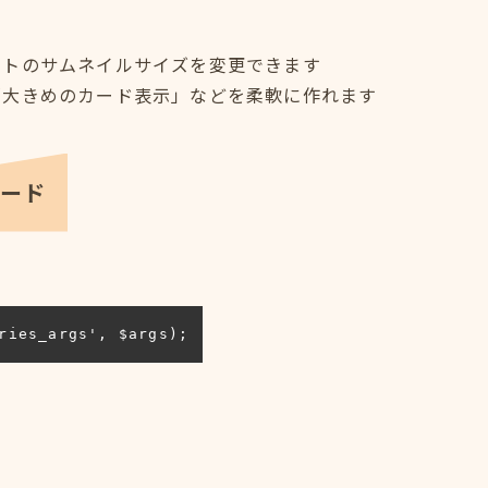
ットのサムネイルサイズを変更できます
「大きめのカード表示」などを柔軟に作れます
コード
ries_args', $args);