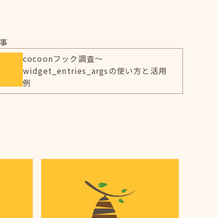
事
cocoonフック調査～
widget_entries_argsの使い方と活用
例