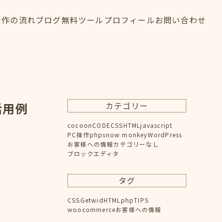
制作の流れ
ブログ
無料ツール
プロフィール
お問い合わせ
制作の流れ
ブログ
無料ツール
プロフィール
お問い合わせ
FLOW
BLOG
TOOL
PROFILE
CONTACT
と活用例
カテゴリー
cocoon
CODE
CSS
HTML
javascript
PC操作
php
snow monkey
WordPress
お客様への情報
カテゴリーなし
ブロックエディタ
タグ
CSS
Getwid
HTML
php
TIPS
woocommerce
お客様への情報