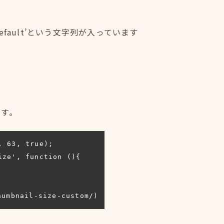
default’という文字列が入っています
です。
 63, true);

ze', function (){

umbnail-size-custom/)