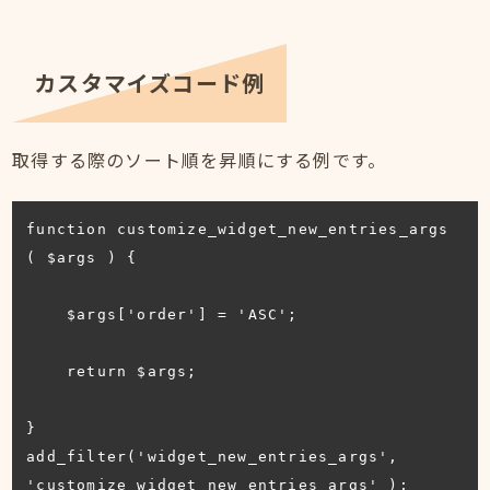
カスタマイズコード例
取得する際のソート順を昇順にする例です。
function customize_widget_new_entries_args 
( $args ) {

    $args['order'] = 'ASC';

    return $args;

}

add_filter('widget_new_entries_args', 
'customize_widget_new_entries_args' );