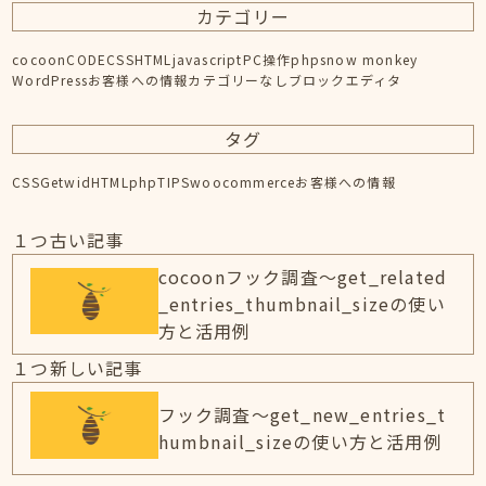
カテゴリー
cocoon
CODE
CSS
HTML
javascript
PC操作
php
snow monkey
WordPress
お客様への情報
カテゴリーなし
ブロックエディタ
タグ
CSS
Getwid
HTML
php
TIPS
woocommerce
お客様への情報
１つ古い記事
cocoonフック調査～get_related
_entries_thumbnail_sizeの使い
方と活用例
１つ新しい記事
フック調査～get_new_entries_t
humbnail_sizeの使い方と活用例