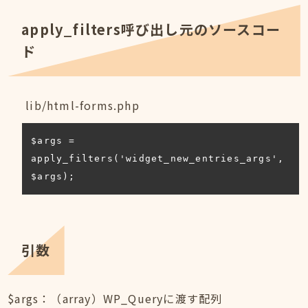
apply_filters呼び出し元のソースコー
ド
lib/html-forms.php
$args = 
apply_filters('widget_new_entries_args', 
$args);
引数
$args：（array）WP_Queryに渡す配列