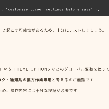
', 'customize_cocoon_settings_before_save' );
引き起こす可能性があるため、十分にテストしましょう。
ST や $_THEME_OPTIONS などのグローバル変数を使
ログ・通知系の裏方作業専用
と考えるのが無難です
ため、操作内容には十分な検証が必要です