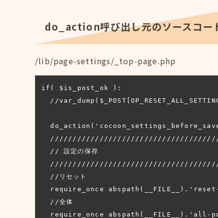
do_action呼び出し元のソースコー
/lib/page-settings/_top-page.php
if( $is_post_ok ):

  //var_dump($_POST[OP_RESET_ALL_SETTINGS]);

  do_action('cocoon_settings_before_save');

  ///////////////////////////////////////

  // 設定の保存

  ///////////////////////////////////////

  //リセット

  require_once abspath(__FILE__).'reset-posts.php';

  //全体

  require_once abspath(__FILE__).'all-posts.php';
