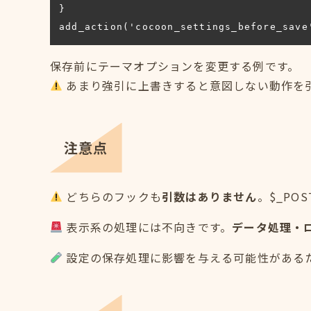
}

add_action('cocoon_settings_before_save
保存前にテーマオプションを変更する例です。
あまり強引に上書きすると意図しない動作を
注意点
どちらのフックも
引数はありません
。$_PO
表示系の処理には不向きです。
データ処理・
設定の保存処理に影響を与える可能性がある