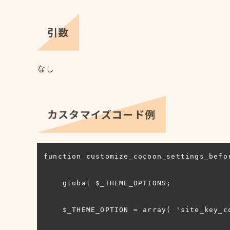
引数
なし
カスタマイズコード例
function customize_cocoon_settings_befor
    global $_THEME_OPTIONS;

    $_THEME_OPTION = array( 'site_key_color' => '#ffffff' );
