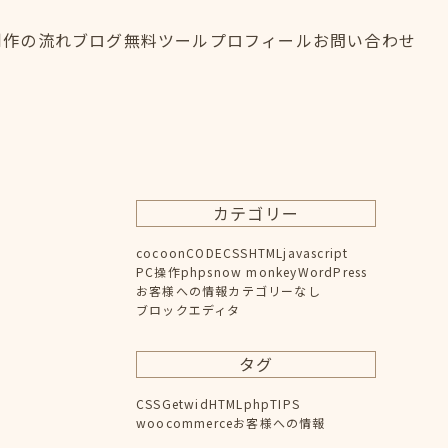
制作の流れ
ブログ
無料ツール
プロフィール
お問い合わせ
制作の流れ
ブログ
無料ツール
プロフィール
お問い合わせ
FLOW
BLOG
TOOL
PROFILE
CONTACT
カテゴリー
cocoon
CODE
CSS
HTML
javascript
PC操作
php
snow monkey
WordPress
お客様への情報
カテゴリーなし
ブロックエディタ
タグ
CSS
Getwid
HTML
php
TIPS
woocommerce
お客様への情報