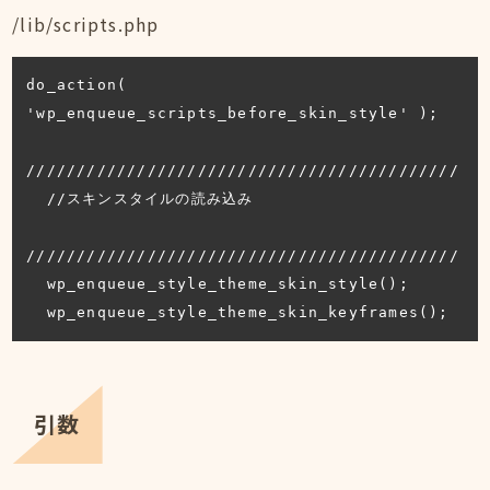
/lib/scripts.php
do_action( 
'wp_enqueue_scripts_before_skin_style' );

///////////////////////////////////////////

  //スキンスタイルの読み込み

///////////////////////////////////////////

  wp_enqueue_style_theme_skin_style();

  wp_enqueue_style_theme_skin_keyframes();
引数