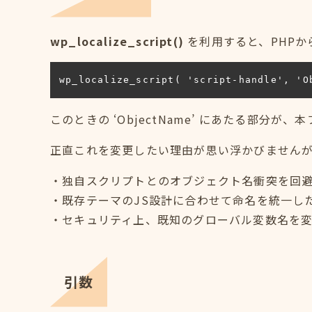
wp_localize_script()
を利用すると、PHPから
wp_localize_script( 'script-handle', 'O
このときの ‘ObjectName’ にあたる部分が
正直これを変更したい理由が思い浮かびません
・独自スクリプトとのオブジェクト名衝突を回
・既存テーマのJS設計に合わせて命名を統一し
・セキュリティ上、既知のグローバル変数名を
引数