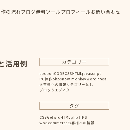
制作の流れ
ブログ
無料ツール
プロフィール
お問い合わせ
制作の流れ
ブログ
無料ツール
プロフィール
お問い合わせ
FLOW
BLOG
TOOL
PROFILE
CONTACT
い方と活用例
カテゴリー
cocoon
CODE
CSS
HTML
javascript
PC操作
php
snow monkey
WordPress
お客様への情報
カテゴリーなし
ブロックエディタ
タグ
CSS
Getwid
HTML
php
TIPS
woocommerce
お客様への情報