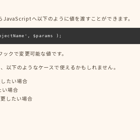
JavaScriptへ以下のように値を渡すことができます。
bjectName', $params );
、本フックで変更可能な値です。
が、以下のようなケースで使えるかもしれません。
避したい場合
たい場合
変更したい場合