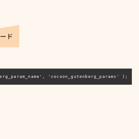
コード
erg_param_name', 'cocoon_gutenberg_params' );