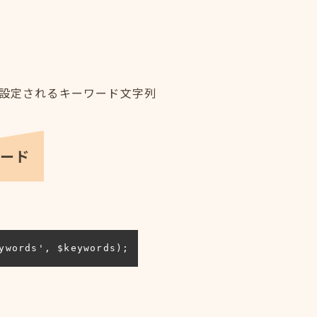
tentに設定されるキーワード文字列
コード
ywords', $keywords);