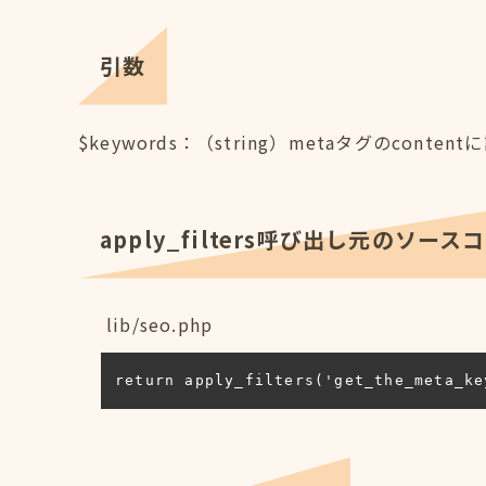
引数
$keywords：（string）metaタグのcon
apply_filters呼び出し元のソース
lib/seo.php
return apply_filters('get_the_meta_ke