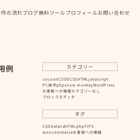
制作の流れ
ブログ
無料ツール
プロフィール
お問い合わせ
制作の流れ
ブログ
無料ツール
プロフィール
お問い合わせ
FLOW
BLOG
TOOL
PROFILE
CONTACT
活用例
カテゴリー
cocoon
CODE
CSS
HTML
javascript
PC操作
php
snow monkey
WordPress
お客様への情報
カテゴリーなし
ブロックエディタ
タグ
CSS
Getwid
HTML
php
TIPS
woocommerce
お客様への情報