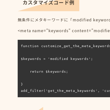
カスタマイズコード例
無条件にメタキーワードに「modified keyw
<meta name=”keywords” content=”mo
function customize_get_the_meta_keywords
$keywords = 'modified keywords';

    return $keywords;

}

add_filter('get_the_meta_keywords', 'cu