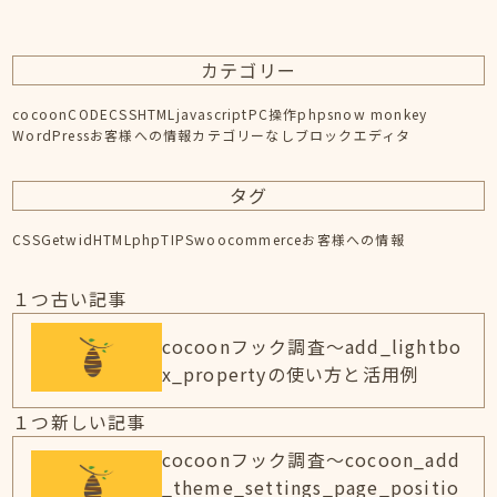
カテゴリー
cocoon
CODE
CSS
HTML
javascript
PC操作
php
snow monkey
WordPress
お客様への情報
カテゴリーなし
ブロックエディタ
タグ
CSS
Getwid
HTML
php
TIPS
woocommerce
お客様への情報
１つ古い記事
cocoonフック調査～add_lightbo
x_propertyの使い方と活用例
１つ新しい記事
cocoonフック調査～cocoon_add
_theme_settings_page_positio