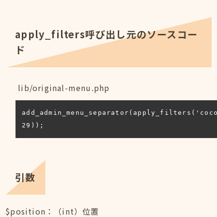
apply_filters呼び出し元のソースコー
ド
lib/original-menu.php
add_admin_menu_separator(apply_filters('coco
29));
引数
$position：（int）位置