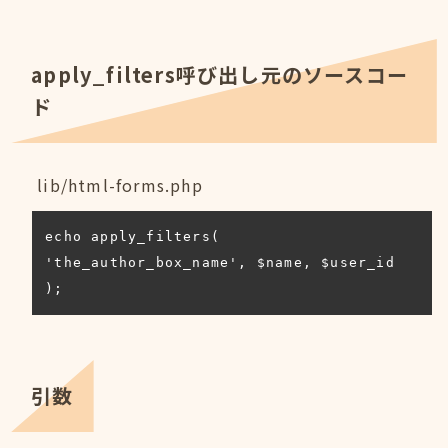
apply_filters呼び出し元のソースコー
ド
lib/html-forms.php
echo apply_filters( 
'the_author_box_name', $name, $user_id 
);
引数