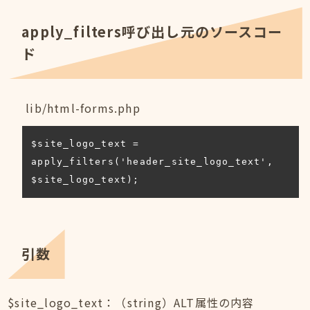
apply_filters呼び出し元のソースコー
ド
lib/html-forms.php
$site_logo_text = 
apply_filters('header_site_logo_text', 
$site_logo_text);
引数
$site_logo_text：（string）ALT属性の内容