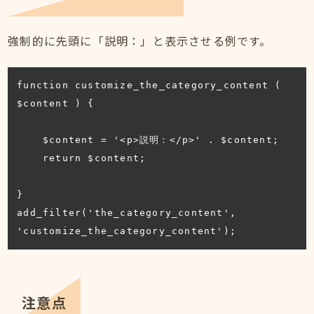
強制的に先頭に「説明：」と表示させる例です。
function customize_the_category_content ( 
$content ) {

    $content = '<p>説明：</p>' . $content;

    return $content;

}

add_filter('the_category_content', 
'customize_the_category_content');
注意点