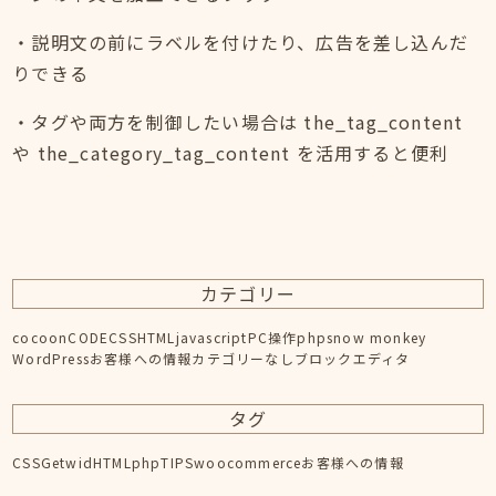
・説明文の前にラベルを付けたり、広告を差し込んだ
りできる
・タグや両方を制御したい場合は the_tag_content
や the_category_tag_content を活用すると便利
カテゴリー
cocoon
CODE
CSS
HTML
javascript
PC操作
php
snow monkey
WordPress
お客様への情報
カテゴリーなし
ブロックエディタ
タグ
CSS
Getwid
HTML
php
TIPS
woocommerce
お客様への情報