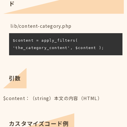
ド
lib/content-category.php
$content = apply_filters( 
'the_category_content', $content );
引数
$content：（string）本文の内容（HTML）
カスタマイズコード例