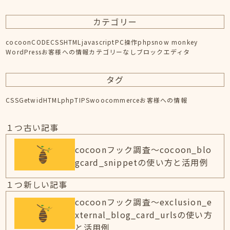
カテゴリー
cocoon
CODE
CSS
HTML
javascript
PC操作
php
snow monkey
WordPress
お客様への情報
カテゴリーなし
ブロックエディタ
タグ
CSS
Getwid
HTML
php
TIPS
woocommerce
お客様への情報
１つ古い記事
cocoonフック調査～cocoon_blo
gcard_snippetの使い方と活用例
１つ新しい記事
cocoonフック調査～exclusion_e
xternal_blog_card_urlsの使い方
と活用例