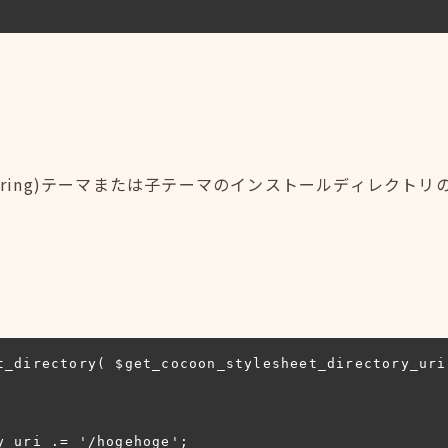
y_uri：(string)テーマまたは子テーマのインストールディレクトリ
t_directory( $get_cocoon_stylesheet_directory_uri 