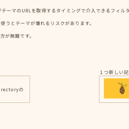
ory_uri は、子テーマのURLを取得するタイミングで介入できるフ
に使うとテーマが壊れるリスクがあります。
い方が無難です。
１つ新しい記
irectoryの