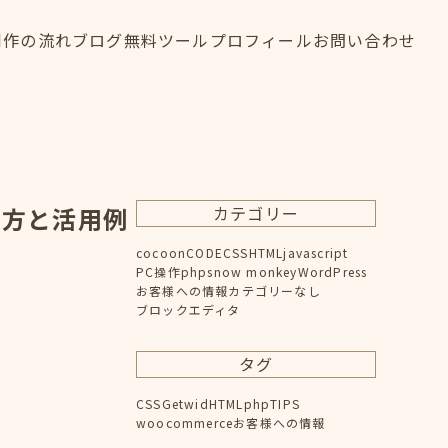
制作の流れ
ブログ
無料ツール
プロフィール
お問い合わせ
制作の流れ
ブログ
無料ツール
プロフィール
お問い合わせ
FLOW
BLOG
TOOL
PROFILE
CONTACT
の使い方と活用例
カテゴリー
cocoon
CODE
CSS
HTML
javascript
PC操作
php
snow monkey
WordPress
お客様への情報
カテゴリーなし
ブロックエディタ
タグ
CSS
Getwid
HTML
php
TIPS
woocommerce
お客様への情報