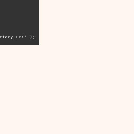
ctory_uri' );
。