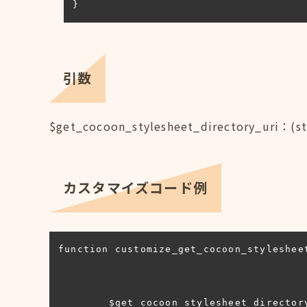
}
引数
$get_cocoon_stylesheet_director
カスタマイズコード例
function customize_get_cocoon_styleshee
        $get_cocoon_stylesheet_directory_uri .= '/hogehoge';
