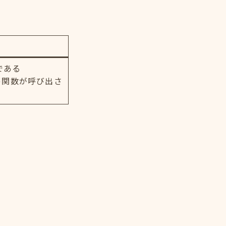
である
uri()関数が呼び出さ