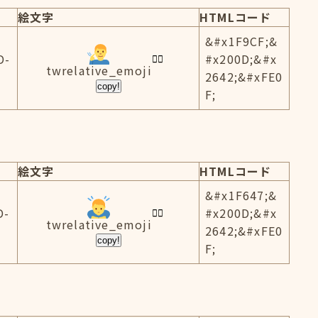
絵文字
HTMLコード
&#x1F9CF;&
D-
#x200D;&#x
twrelative_emoji
2642;&#xFE0
copy!
F;
絵文字
HTMLコード
&#x1F647;&
D-
#x200D;&#x
twrelative_emoji
2642;&#xFE0
copy!
F;