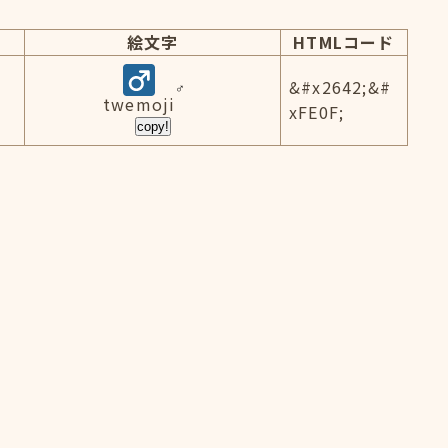
絵文字
HTMLコード
&#x2642;&#
twemoji
xFE0F;
copy!