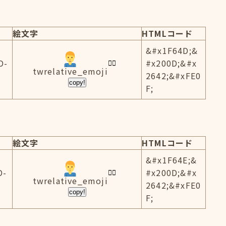
絵文字
HTMLコード
&#x1F64D;&
D-
#x200D;&#x
twrelative_emoji
2642;&#xFE0
copy!
F;
絵文字
HTMLコード
&#x1F64E;&
D-
#x200D;&#x
twrelative_emoji
2642;&#xFE0
copy!
F;