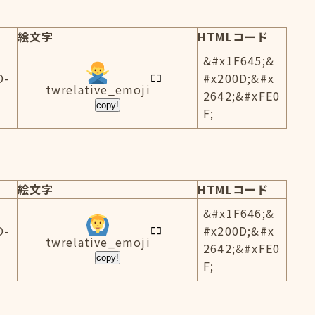
絵文字
HTMLコード
&#x1F645;&
D-
#x200D;&#x
twrelative_emoji
2642;&#xFE0
copy!
F;
絵文字
HTMLコード
&#x1F646;&
D-
#x200D;&#x
twrelative_emoji
2642;&#xFE0
copy!
F;