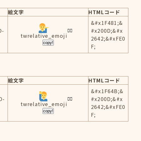
絵文字
HTMLコード
&#x1F481;&
D-
#x200D;&#x
twrelative_emoji
2642;&#xFE0
copy!
F;
絵文字
HTMLコード
&#x1F64B;&
D-
#x200D;&#x
twrelative_emoji
2642;&#xFE0
copy!
F;