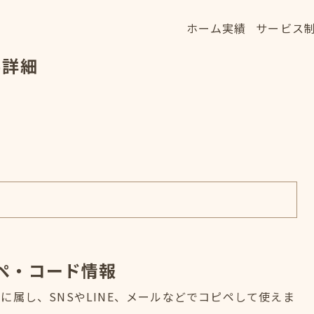
ホーム
実績
サービス
ホーム
実績
サービス
字詳細
HOME
WORKS
SERVICE
ペ・コード情報
属し、SNSやLINE、メールなどでコピペして使えま