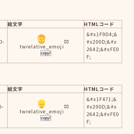
絵文字
HTMLコード
&#x1F9D4;&
D-
#x200D;&#x
twrelative_emoji
2642;&#xFE0
copy!
F;
絵文字
HTMLコード
&#x1F471;&
D-
#x200D;&#x
twrelative_emoji
2642;&#xFE0
copy!
F;