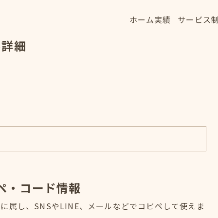
ホーム
実績
サービス
ホーム
実績
サービス
字詳細
HOME
WORKS
SERVICE
ペ・コード情報
属し、SNSやLINE、メールなどでコピペして使えま