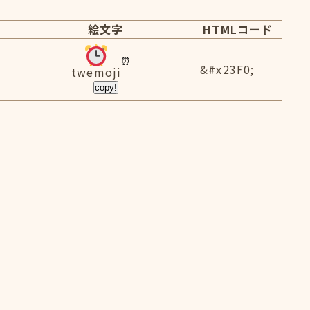
絵文字
HTMLコード
&#x23F0;
twemoji
copy!