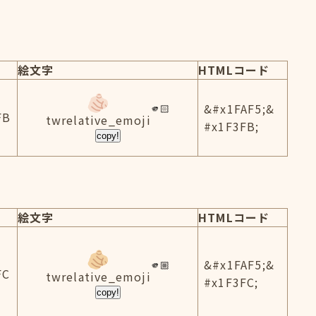
絵文字
HTMLコード
&#x1FAF5;&
FB
twrelative_emoji
#x1F3FB;
copy!
絵文字
HTMLコード
&#x1FAF5;&
FC
twrelative_emoji
#x1F3FC;
copy!