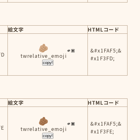
絵文字
HTMLコード
&#x1FAF5;&
FD
twrelative_emoji
#x1F3FD;
copy!
絵文字
HTMLコード
&#x1FAF5;&
FE
twrelative_emoji
#x1F3FE;
copy!