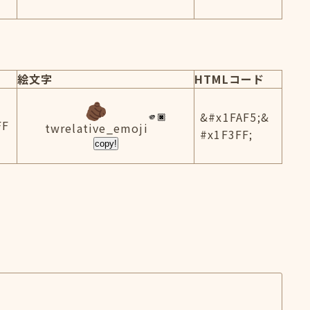
絵文字
HTMLコード
&#x1FAF5;&
FF
twrelative_emoji
#x1F3FF;
copy!