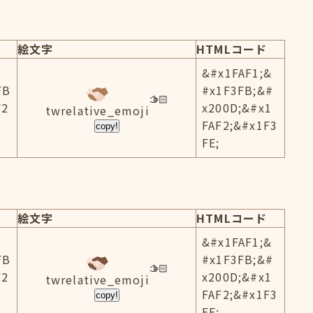
絵文字
HTMLコード
&#x1FAF1;&
FB
#x1F3FB;&#
F2
x200D;&#x1
twrelative_emoji
FAF2;&#x1F3
copy!
FE;
絵文字
HTMLコード
&#x1FAF1;&
FB
#x1F3FB;&#
F2
x200D;&#x1
twrelative_emoji
FAF2;&#x1F3
copy!
FF;