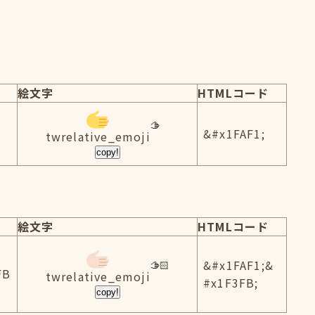
絵文字
HTMLコード
&#x1FAF1;
twrelative_emoji
copy!
絵文字
HTMLコード
&#x1FAF1;&
FB
twrelative_emoji
#x1F3FB;
copy!