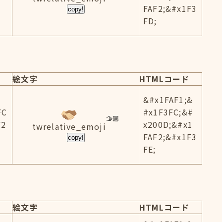
FAF2;&#x1F3
copy!
FD;
絵文字
HTMLコード
&#x1FAF1;&
FC
#x1F3FC;&#
F2
x200D;&#x1
twrelative_emoji
FAF2;&#x1F3
copy!
FE;
絵文字
HTMLコード