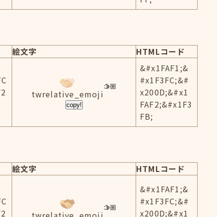
絵文字
HTMLコード
&#x1FAF1;&
FC
#x1F3FC;&#
F2
x200D;&#x1
twrelative_emoji
FAF2;&#x1F3
copy!
FB;
絵文字
HTMLコード
&#x1FAF1;&
FC
#x1F3FC;&#
F2
x200D;&#x1
twrelative_emoji