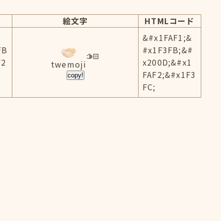
絵文字
HTMLコード
&#x1FAF1;&
FB
#x1F3FB;&#
F2
x200D;&#x1
twemoji
FAF2;&#x1F3
copy!
FC;