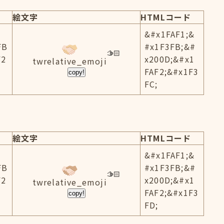
絵文字
HTMLコード
&#x1FAF1;&
FB
#x1F3FB;&#
F2
x200D;&#x1
twrelative_emoji
FAF2;&#x1F3
copy!
FC;
絵文字
HTMLコード
&#x1FAF1;&
FB
#x1F3FB;&#
F2
x200D;&#x1
twrelative_emoji
FAF2;&#x1F3
copy!
FD;