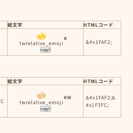
絵文字
HTMLコード
&#x1FAF2;
twrelative_emoji
copy!
絵文字
HTMLコード
&#x1FAF2;&
FC
twrelative_emoji
#x1F3FC;
copy!