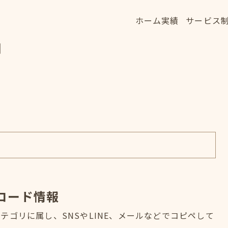
ホーム
実績
サービス
ホーム
実績
サービス
細
HOME
WORKS
SERVICE
コード情報
ゴリに属し、SNSやLINE、メールなどでコピペして