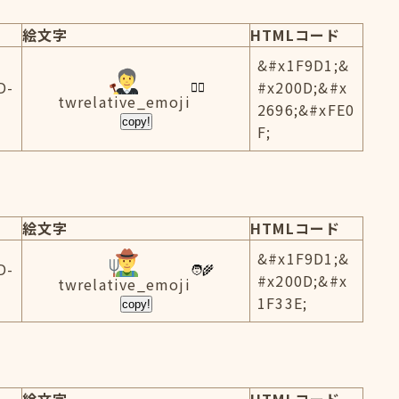
絵文字
HTMLコード
&#x1F9D1;&
D-
#x200D;&#x
twrelative_emoji
2696;&#xFE0
copy!
F;
絵文字
HTMLコード
&#x1F9D1;&
D-
#x200D;&#x
twrelative_emoji
1F33E;
copy!