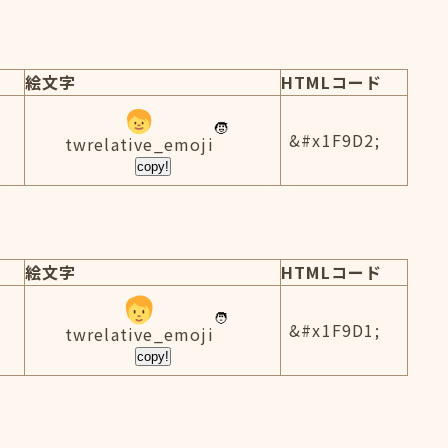
絵文字
HTMLコード
&#x1F9D2;
twrelative_emoji
copy!
絵文字
HTMLコード
&#x1F9D1;
twrelative_emoji
copy!