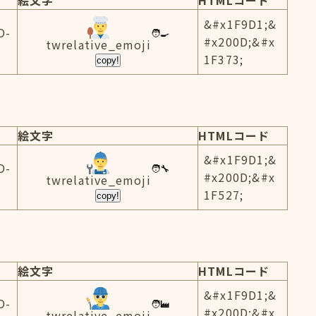
絵文字
HTMLコード
&#x1F9D1;&
D-
#x200D;&#x
twrelative_emoji
1F373;
copy!
絵文字
HTMLコード
&#x1F9D1;&
D-
#x200D;&#x
twrelative_emoji
1F527;
copy!
絵文字
HTMLコード
&#x1F9D1;&
D-
#x200D;&#x
twrelative_emoji