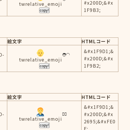
#x200D;&#x
twrelative_emoji
1F9B3;
copy!
絵文字
HTMLコード
&#x1F9D1;&
D-
#x200D;&#x
twrelative_emoji
1F9B2;
copy!
絵文字
HTMLコード
&#x1F9D1;&
D-
#x200D;&#x
twrelative_emoji
2695;&#xFE0
copy!
F;