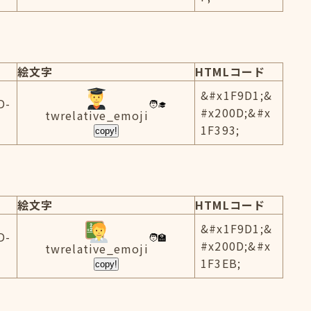
絵文字
HTMLコード
&#x1F9D1;&
D-
#x200D;&#x
twrelative_emoji
1F393;
copy!
絵文字
HTMLコード
&#x1F9D1;&
D-
#x200D;&#x
twrelative_emoji
1F3EB;
copy!