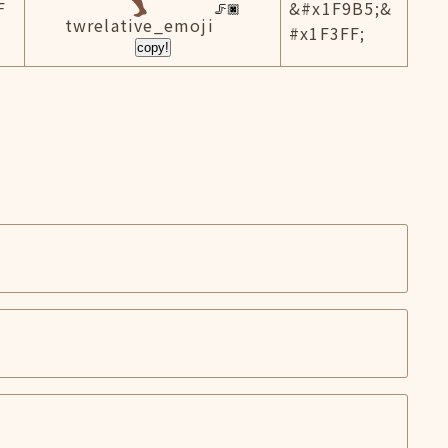
F
&#x1F9B5;&
twrelative_emoji
#x1F3FF;
copy!