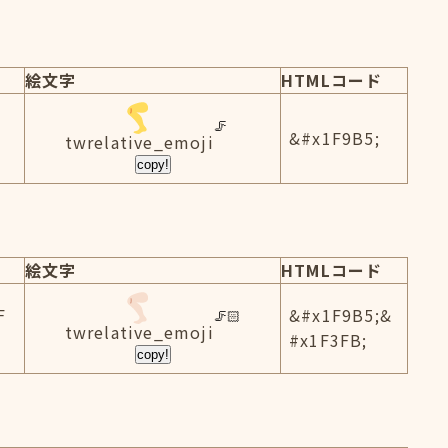
絵文字
HTMLコード
&#x1F9B5;
twrelative_emoji
copy!
絵文字
HTMLコード
F
&#x1F9B5;&
twrelative_emoji
#x1F3FB;
copy!