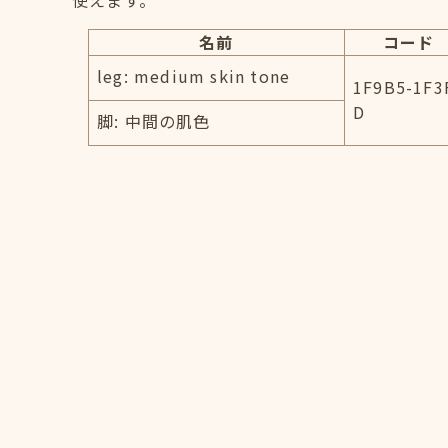
使えます。
名前
コード
leg: medium skin tone
1F9B5-1F3
D
脚: 中間の肌色