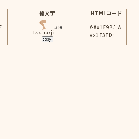
絵文字
HTMLコード
F
&#x1F9B5;&
twemoji
#x1F3FD;
copy!