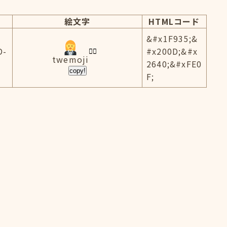
絵文字
HTMLコード
&#x1F935;&
D-
#x200D;&#x
twemoji
2640;&#xFE0
copy!
F;