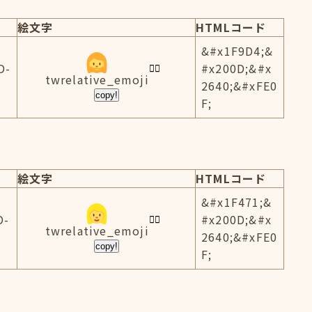
絵文字
HTMLコード
&#x1F9D4;&
D-
#x200D;&#x
twrelative_emoji
2640;&#xFE0
copy!
F;
絵文字
HTMLコード
&#x1F471;&
D-
#x200D;&#x
twrelative_emoji
2640;&#xFE0
copy!
F;