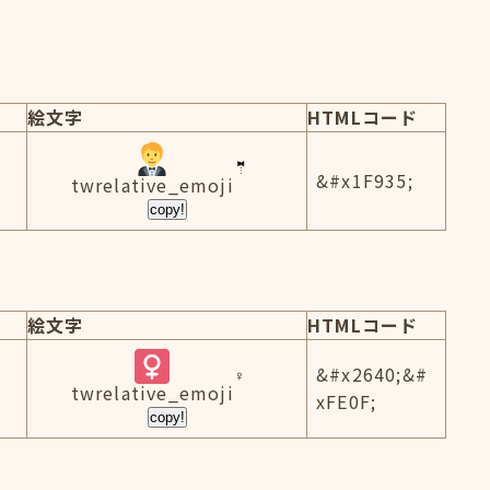
絵文字
HTMLコード
&#x1F935;
twrelative_emoji
copy!
絵文字
HTMLコード
&#x2640;&#
twrelative_emoji
xFE0F;
copy!