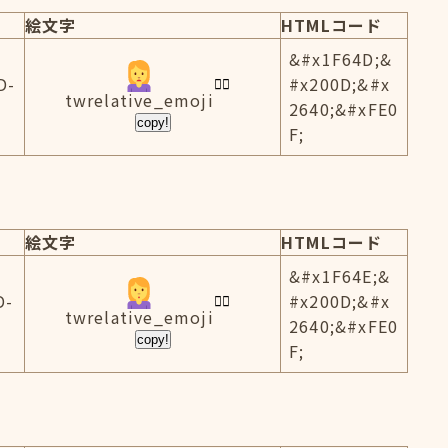
絵文字
HTMLコード
&#x1F64D;&
D-
#x200D;&#x
twrelative_emoji
2640;&#xFE0
copy!
F;
絵文字
HTMLコード
&#x1F64E;&
D-
#x200D;&#x
twrelative_emoji
2640;&#xFE0
copy!
F;