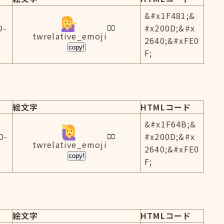
&#x1F481;&
D-
#x200D;&#x
twrelative_emoji
2640;&#xFE0
copy!
F;
絵文字
HTMLコード
&#x1F64B;&
D-
#x200D;&#x
twrelative_emoji
2640;&#xFE0
copy!
F;
絵文字
HTMLコード