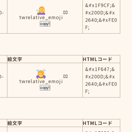
&#x1F9CF;&
D-
#x200D;&#x
twrelative_emoji
2640;&#xFE0
copy!
F;
絵文字
HTMLコード
&#x1F647;&
D-
#x200D;&#x
twrelative_emoji
2640;&#xFE0
copy!
F;
絵文字
HTMLコード