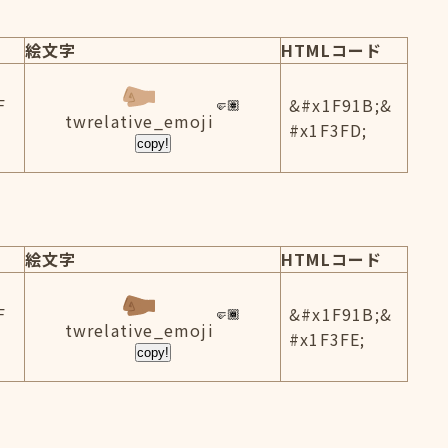
絵文字
HTMLコード
F
&#x1F91B;&
twrelative_emoji
#x1F3FD;
copy!
絵文字
HTMLコード
F
&#x1F91B;&
twrelative_emoji
#x1F3FE;
copy!