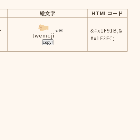
絵文字
HTMLコード
F
&#x1F91B;&
twemoji
#x1F3FC;
copy!