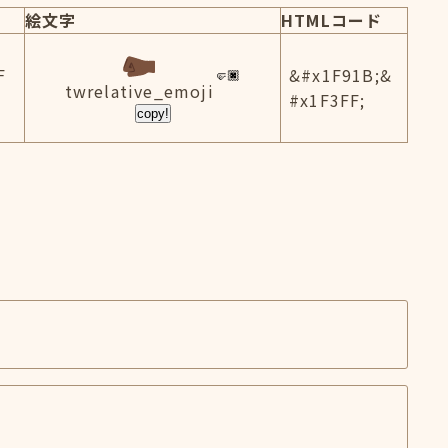
絵文字
HTMLコード
F
&#x1F91B;&
twrelative_emoji
#x1F3FF;
copy!