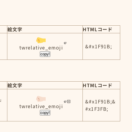
絵文字
HTMLコード
&#x1F91B;
twrelative_emoji
copy!
絵文字
HTMLコード
F
&#x1F91B;&
twrelative_emoji
#x1F3FB;
copy!