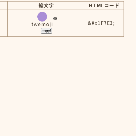
絵文字
HTMLコード
&#x1F7E3;
twemoji
copy!