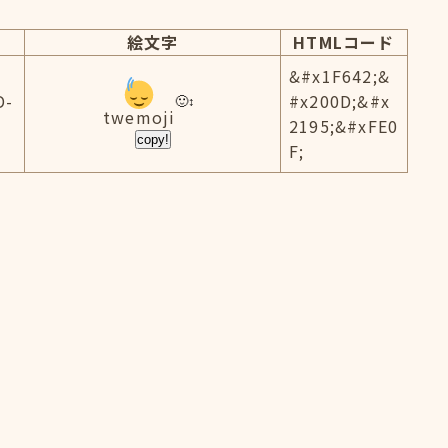
絵文字
HTMLコード
&#x1F642;&
D-
#x200D;&#x
twemoji
2195;&#xFE0
copy!
F;