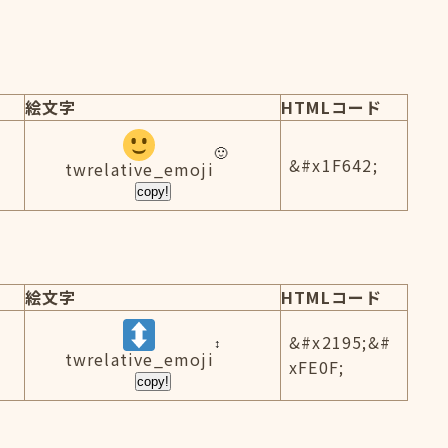
絵文字
HTMLコード
&#x1F642;
twrelative_emoji
copy!
絵文字
HTMLコード
&#x2195;&#
twrelative_emoji
xFE0F;
copy!