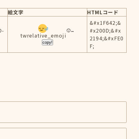
絵文字
HTMLコード
&#x1F642;&
D-
#x200D;&#x
twrelative_emoji
2194;&#xFE0
copy!
F;