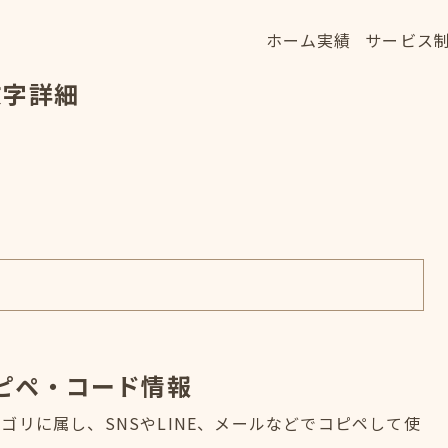
ホーム
実績
サービス
ホーム
実績
サービス
文字詳細
HOME
WORKS
SERVICE
ピペ・コード情報
リに属し、SNSやLINE、メールなどでコピペして使