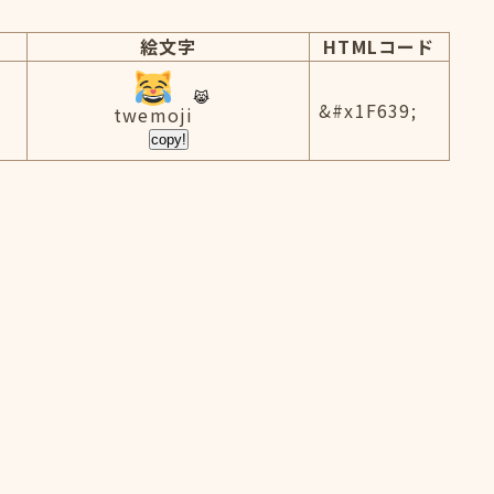
絵文字
HTMLコード
&#x1F639;
twemoji
copy!