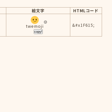
絵文字
HTMLコード
&#x1F615;
twemoji
copy!