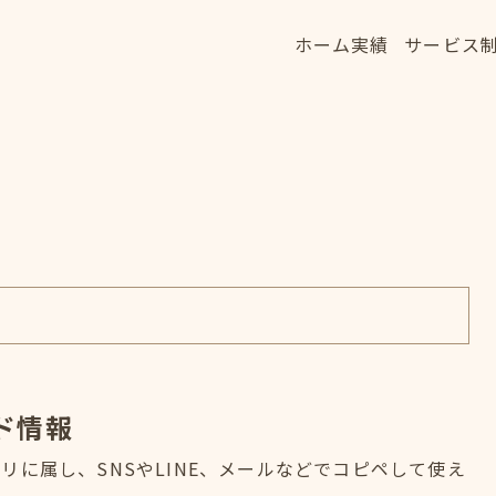
ホーム
実績
サービス
ホーム
実績
サービス
HOME
WORKS
SERVICE
ド情報
に属し、SNSやLINE、メールなどでコピペして使え