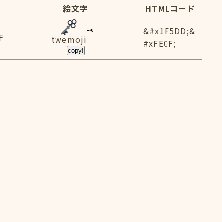
絵文字
HTMLコード
&#x1F5DD;&
F
twemoji
#xFE0F;
copy!