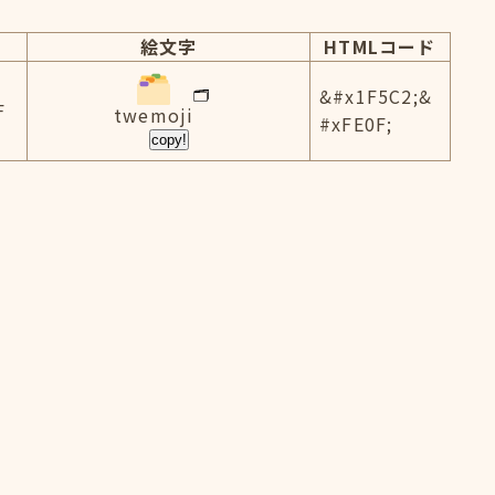
絵文字
HTMLコード
&#x1F5C2;&
F
twemoji
#xFE0F;
copy!