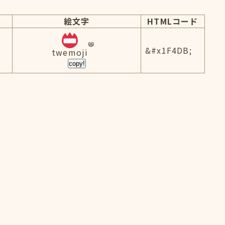
絵文字
HTMLコード
&#x1F4DB;
twemoji
copy!