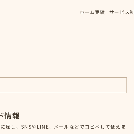
ホーム
実績
サービス
ホーム
実績
サービス
HOME
WORKS
SERVICE
ド情報
属し、SNSやLINE、メールなどでコピペして使えま