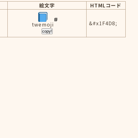
絵文字
HTMLコード
&#x1F4D8;
twemoji
copy!