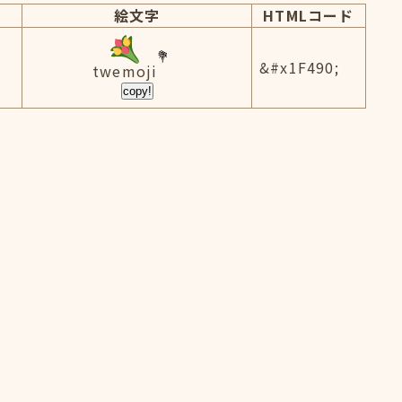
絵文字
HTMLコード
&#x1F490;
twemoji
copy!