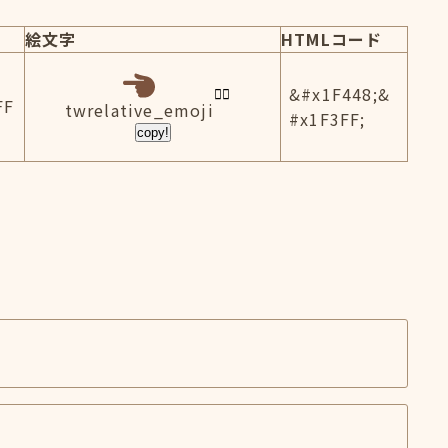
絵文字
HTMLコード
&#x1F448;&
FF
twrelative_emoji
#x1F3FF;
copy!