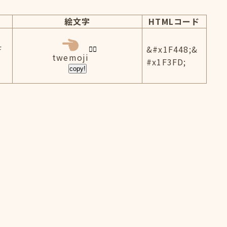
絵文字
HTMLコード
F
&#x1F448;&
twemoji
#x1F3FD;
copy!