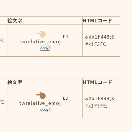
絵文字
HTMLコード
&#x1F448;&
FC
twrelative_emoji
#x1F3FC;
copy!
絵文字
HTMLコード
&#x1F448;&
FE
twrelative_emoji
#x1F3FE;
copy!