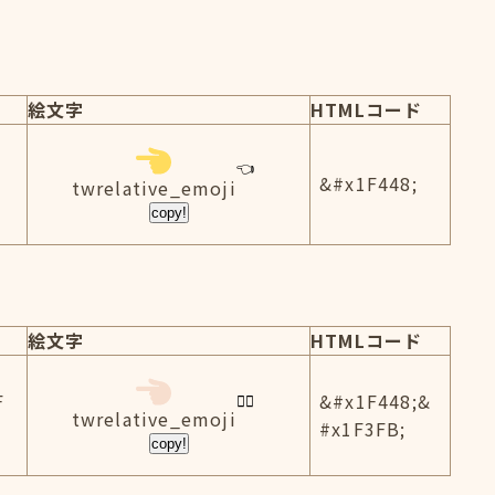
絵文字
HTMLコード
&#x1F448;
twrelative_emoji
copy!
絵文字
HTMLコード
F
&#x1F448;&
twrelative_emoji
#x1F3FB;
copy!