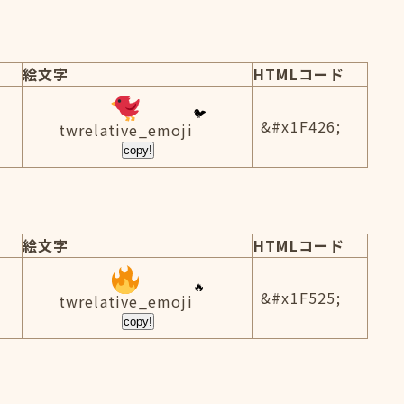
絵文字
HTMLコード
&#x1F426;
twrelative_emoji
copy!
絵文字
HTMLコード
&#x1F525;
twrelative_emoji
copy!