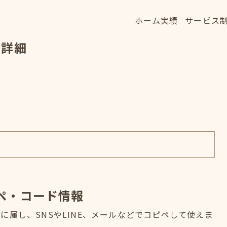
ホーム
実績
サービス
ホーム
実績
サービス
字詳細
HOME
WORKS
SERVICE
ペ・コード情報
属し、SNSやLINE、メールなどでコピペして使えま