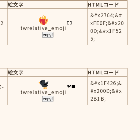
絵文字
HTMLコード
&#x2764;&#
-2
xFE0F;&#x20
twrelative_emoji
0D;&#x1F52
copy!
5;
絵文字
HTMLコード
&#x1F426;&
D-
#x200D;&#x
twrelative_emoji
2B1B;
copy!