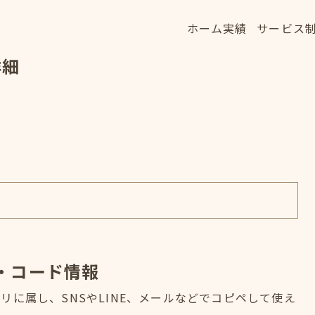
ホーム
実績
サービス
ホーム
実績
サービス
詳細
HOME
WORKS
SERVICE
・コード情報
に属し、SNSやLINE、メールなどでコピペして使え