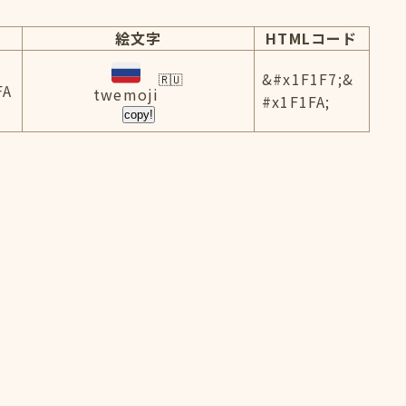
絵文字
HTMLコード
&#x1F1F7;&
FA
twemoji
#x1F1FA;
copy!