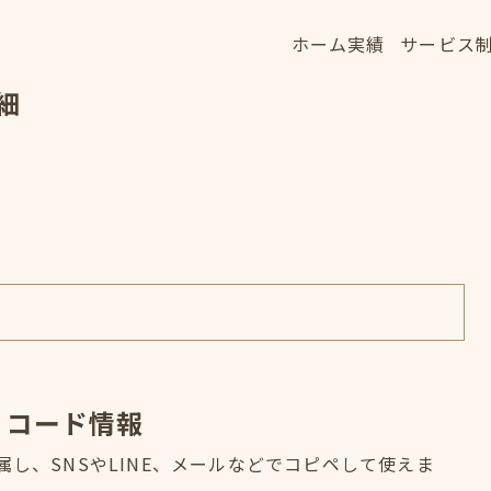
ホーム
実績
サービス
ホーム
実績
サービス
細
HOME
WORKS
SERVICE
・コード情報
属し、SNSやLINE、メールなどでコピペして使えま