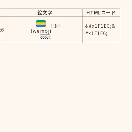
絵文字
HTMLコード
&#x1F1EC;&
E6
twemoji
#x1F1E6;
copy!