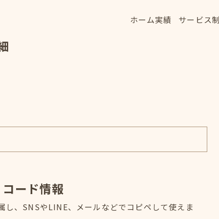
ホーム
実績
サービス
ホーム
実績
サービス
細
HOME
WORKS
SERVICE
・コード情報
属し、SNSやLINE、メールなどでコピペして使えま