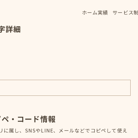
ホーム
実績
サービス
ホーム
実績
サービス
字詳細
HOME
WORKS
SERVICE
ピペ・コード情報
リに属し、SNSやLINE、メールなどでコピペして使え