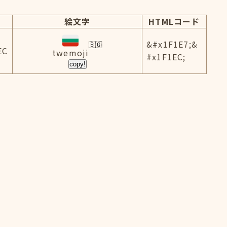
絵文字
HTMLコード
&#x1F1E7;&
EC
twemoji
#x1F1EC;
copy!