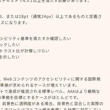
なテキストで4.5:1以上を満たす必要があります。
old、または18pt（通常24px）以上であるものと定義さ
イズになります。
セシビリティ基準を満たすか確認したい
ックしたい
トラスト比が計算しづらい
を示したい
elinesの略で、Webコンテンツのアクセシビリティに関する国際規
準拠が求められるケースが増えています。
のサイトで達成が推奨される標準レベル、AAAはより厳格な
への準拠を目標とするケースがほとんどです。
？ 前景色に透明度がある場合、背景色と混合した実際の
。このツールはアルファ値を考慮した計算に対応してい