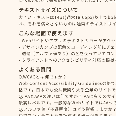
レベルAAAでは通常のテキストで7:1以上、大き
テキストサイズについて
大きいテキストは14pt(通常18.66px)以上でb
れ、それを満たさないものは通常のテキストサ
こんな場面で使えます
Webサイトやアプリのテキストカラーがアク
デザインカンプの配色をコーディング前にチェ
透過（アルファ値あり）の色を使っていてコン
クライアントへのアクセシビリティ対応の根拠
よくある質問
Q.WCAGとは何ですか？
Web Content Accessibility Guid
格です。日本でも公共機関や大手企業のサイトで
Q. AAとAAAの違いは何ですか？ AAは多く
最高レベルです。一般的なWebサイトではAA
Q.アルファ値（不透明度）はどう影響しますか
色でコントラスト比を計算する必要があります