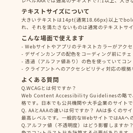
レベルAAAでは通常のテキストで7:1以上、大き
テキストサイズについて
大きいテキストは14pt(通常18.66px)以上でb
れ、それを満たさないものは通常のテキストサ
こんな場面で使えます
Webサイトやアプリのテキストカラーがアク
デザインカンプの配色をコーディング前にチェ
透過（アルファ値あり）の色を使っていてコン
クライアントへのアクセシビリティ対応の根拠
よくある質問
Q.WCAGとは何ですか？
Web Content Accessibility Guid
格です。日本でも公共機関や大手企業のサイトで
Q. AAとAAAの違いは何ですか？ AAは多く
最高レベルです。一般的なWebサイトではAA
Q.アルファ値（不透明度）はどう影響しますか
色でコントラスト比を計算する必要があります