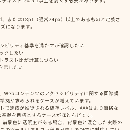
なテキストで4.5:1以上を満たす必要があります。
old、または18pt（通常24px）以上であるものと定義さ
イズになります。
セシビリティ基準を満たすか確認したい
ックしたい
トラスト比が計算しづらい
を示したい
elinesの略で、Webコンテンツのアクセシビリティに関する国際規
準拠が求められるケースが増えています。
のサイトで達成が推奨される標準レベル、AAAはより厳格な
への準拠を目標とするケースがほとんどです。
？ 前景色に透明度がある場合、背景色と混合した実際の
。このツールはアルファ値を考慮した計算に対応してい