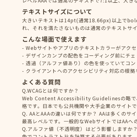
レベルAAAでは通常のテキストで7:1以上、大き
テキストサイズについて
大きいテキストは14pt(通常18.66px)以上でb
れ、それを満たさないものは通常のテキストサ
こんな場面で使えます
Webサイトやアプリのテキストカラーがアク
デザインカンプの配色をコーディング前にチェ
透過（アルファ値あり）の色を使っていてコン
クライアントへのアクセシビリティ対応の根拠
よくある質問
Q.WCAGとは何ですか？
Web Content Accessibility Guid
格です。日本でも公共機関や大手企業のサイトで
Q. AAとAAAの違いは何ですか？ AAは多く
最高レベルです。一般的なWebサイトではAA
Q.アルファ値（不透明度）はどう影響しますか
色でコントラスト比を計算する必要があります