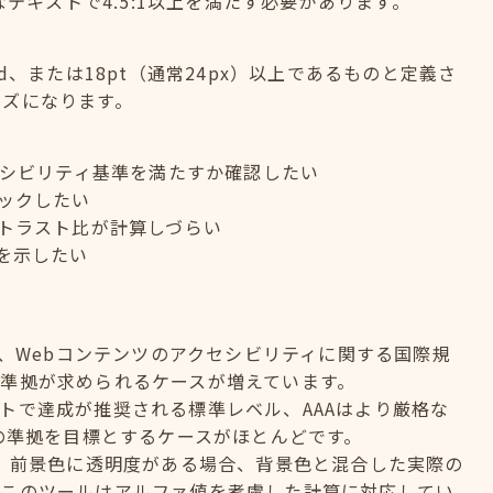
なテキストで4.5:1以上を満たす必要があります。
old、または18pt（通常24px）以上であるものと定義さ
イズになります。
セシビリティ基準を満たすか確認したい
ックしたい
トラスト比が計算しづらい
を示したい
elinesの略で、Webコンテンツのアクセシビリティに関する国際規
準拠が求められるケースが増えています。
のサイトで達成が推奨される標準レベル、AAAはより厳格な
への準拠を目標とするケースがほとんどです。
？ 前景色に透明度がある場合、背景色と混合した実際の
。このツールはアルファ値を考慮した計算に対応してい