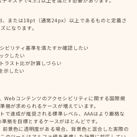
なテキストで4.5:1以上を満たす必要があります。
old、または18pt（通常24px）以上であるものと定義さ
イズになります。
セシビリティ基準を満たすか確認したい
ックしたい
トラスト比が計算しづらい
を示したい
elinesの略で、Webコンテンツのアクセシビリティに関する国際規
準拠が求められるケースが増えています。
のサイトで達成が推奨される標準レベル、AAAはより厳格な
への準拠を目標とするケースがほとんどです。
？ 前景色に透明度がある場合、背景色と混合した実際の
。このツールはアルファ値を考慮した計算に対応してい