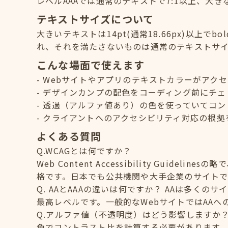
レベルAAAでは通常のテキストで7:1以上、大き
テキストサイズについて
大きいテキストは14pt(通常18.66px)以上でb
れ、それを満たさないものは通常のテキストサ
こんな場面で使えます
Webサイトやアプリのテキストカラーがアク
デザインカンプの配色をコーディング前にチェ
透過（アルファ値あり）の色を使っていてコン
クライアントへのアクセシビリティ対応の根拠
よくある質問
Q.WCAGとは何ですか？
Web Content Accessibility Guid
格です。日本でも公共機関や大手企業のサイトで
Q. AAとAAAの違いは何ですか？ AAは多く
最高レベルです。一般的なWebサイトではAA
Q.アルファ値（不透明度）はどう影響しますか
色でコントラスト比を計算する必要があります