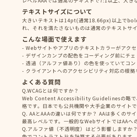
レベルAAAでは通常のテキストで7:1以上、大き
テキストサイズについて
大きいテキストは14pt(通常18.66px)以上でb
れ、それを満たさないものは通常のテキストサ
こんな場面で使えます
Webサイトやアプリのテキストカラーがアク
デザインカンプの配色をコーディング前にチェ
透過（アルファ値あり）の色を使っていてコン
クライアントへのアクセシビリティ対応の根拠
よくある質問
Q.WCAGとは何ですか？
Web Content Accessibility Guid
格です。日本でも公共機関や大手企業のサイトで
Q. AAとAAAの違いは何ですか？ AAは多く
最高レベルです。一般的なWebサイトではAA
Q.アルファ値（不透明度）はどう影響しますか
色でコントラスト比を計算する必要があります