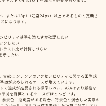
なテキストで4.5:1以上を満たす必要があります。
old、または18pt（通常24px）以上であるものと定義さ
イズになります。
セシビリティ基準を満たすか確認したい
ックしたい
トラスト比が計算しづらい
を示したい
elinesの略で、Webコンテンツのアクセシビリティに関する国際規
準拠が求められるケースが増えています。
のサイトで達成が推奨される標準レベル、AAAはより厳格な
への準拠を目標とするケースがほとんどです。
？ 前景色に透明度がある場合、背景色と混合した実際の
。このツールはアルファ値を考慮した計算に対応してい