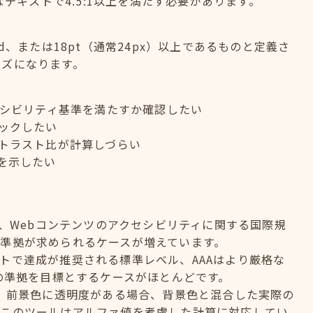
なテキストで4.5:1以上を満たす必要があります。
old、または18pt（通常24px）以上であるものと定義さ
イズになります。
セシビリティ基準を満たすか確認したい
ックしたい
トラスト比が計算しづらい
を示したい
elinesの略で、Webコンテンツのアクセシビリティに関する国際規
準拠が求められるケースが増えています。
のサイトで達成が推奨される標準レベル、AAAはより厳格な
への準拠を目標とするケースがほとんどです。
？ 前景色に透明度がある場合、背景色と混合した実際の
。このツールはアルファ値を考慮した計算に対応してい