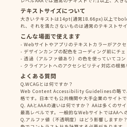
レベルAAAでは通常のテキストで7:1以上、大き
テキストサイズについて
大きいテキストは14pt(通常18.66px)以上でb
れ、それを満たさないものは通常のテキストサ
こんな場面で使えます
Webサイトやアプリのテキストカラーがアク
デザインカンプの配色をコーディング前にチェ
透過（アルファ値あり）の色を使っていてコン
クライアントへのアクセシビリティ対応の根拠
よくある質問
Q.WCAGとは何ですか？
Web Content Accessibility Guid
格です。日本でも公共機関や大手企業のサイトで
Q. AAとAAAの違いは何ですか？ AAは多く
最高レベルです。一般的なWebサイトではAA
Q.アルファ値（不透明度）はどう影響しますか
色でコントラスト比を計算する必要があります