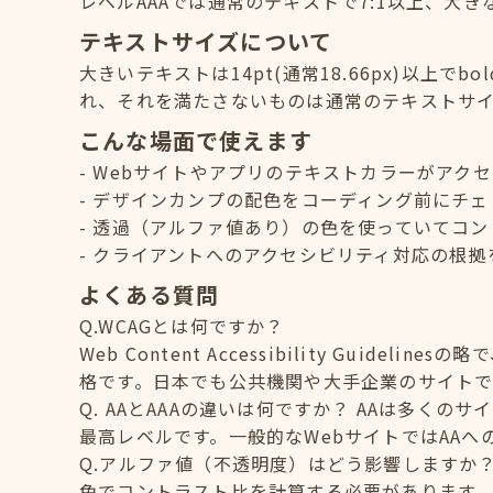
レベルAAAでは通常のテキストで7:1以上、大き
テキストサイズについて
大きいテキストは14pt(通常18.66px)以上でb
れ、それを満たさないものは通常のテキストサ
こんな場面で使えます
Webサイトやアプリのテキストカラーがアク
デザインカンプの配色をコーディング前にチェ
透過（アルファ値あり）の色を使っていてコン
クライアントへのアクセシビリティ対応の根拠
よくある質問
Q.WCAGとは何ですか？
Web Content Accessibility Guid
格です。日本でも公共機関や大手企業のサイトで
Q. AAとAAAの違いは何ですか？ AAは多く
最高レベルです。一般的なWebサイトではAA
Q.アルファ値（不透明度）はどう影響しますか
色でコントラスト比を計算する必要があります