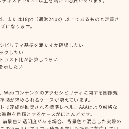
なテキストで4.5:1以上を満たす必要があります。
old、または18pt（通常24px）以上であるものと定義さ
イズになります。
セシビリティ基準を満たすか確認したい
ックしたい
トラスト比が計算しづらい
を示したい
elinesの略で、Webコンテンツのアクセシビリティに関する国際規
準拠が求められるケースが増えています。
のサイトで達成が推奨される標準レベル、AAAはより厳格な
への準拠を目標とするケースがほとんどです。
？ 前景色に透明度がある場合、背景色と混合した実際の
。このツールはアルファ値を考慮した計算に対応してい