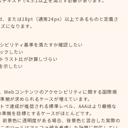
なテキストで4.5:1以上を満たす必要があります。
old、または18pt（通常24px）以上であるものと定義さ
イズになります。
セシビリティ基準を満たすか確認したい
ックしたい
トラスト比が計算しづらい
を示したい
elinesの略で、Webコンテンツのアクセシビリティに関する国際規
準拠が求められるケースが増えています。
のサイトで達成が推奨される標準レベル、AAAはより厳格な
への準拠を目標とするケースがほとんどです。
？ 前景色に透明度がある場合、背景色と混合した実際の
。このツールはアルファ値を考慮した計算に対応してい