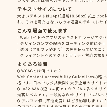
レベルAAAでは通常のテキストで7:1以上、大き
テキストサイズについて
大きいテキストは14pt(通常18.66px)以上でb
れ、それを満たさないものは通常のテキストサ
こんな場面で使えます
Webサイトやアプリのテキストカラーがアク
デザインカンプの配色をコーディング前にチェ
透過（アルファ値あり）の色を使っていてコン
クライアントへのアクセシビリティ対応の根拠
よくある質問
Q.WCAGとは何ですか？
Web Content Accessibility Guid
格です。日本でも公共機関や大手企業のサイトで
Q. AAとAAAの違いは何ですか？ AAは多く
最高レベルです。一般的なWebサイトではAA
Q.アルファ値（不透明度）はどう影響しますか
色でコントラスト比を計算する必要があります