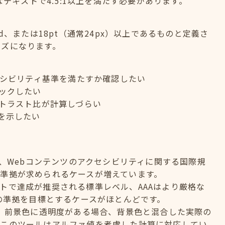
なテキストで4.5:1以上を満たす必要があります。
old、または18pt（通常24px）以上であるものと定義さ
イズになります。
セシビリティ基準を満たすか確認したい
ックしたい
トラスト比が計算しづらい
を示したい
elinesの略で、Webコンテンツのアクセシビリティに関する国際規
準拠が求められるケースが増えています。
のサイトで達成が推奨される標準レベル、AAAはより厳格な
への準拠を目標とするケースがほとんどです。
？ 前景色に透明度がある場合、背景色と混合した実際の
。このツールはアルファ値を考慮した計算に対応してい