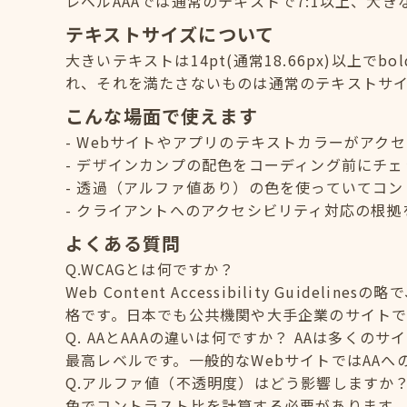
レベルAAAでは通常のテキストで7:1以上、大き
テキストサイズについて
大きいテキストは14pt(通常18.66px)以上でb
れ、それを満たさないものは通常のテキストサ
こんな場面で使えます
Webサイトやアプリのテキストカラーがアク
デザインカンプの配色をコーディング前にチェ
透過（アルファ値あり）の色を使っていてコン
クライアントへのアクセシビリティ対応の根拠
よくある質問
Q.WCAGとは何ですか？
Web Content Accessibility Guid
格です。日本でも公共機関や大手企業のサイトで
Q. AAとAAAの違いは何ですか？ AAは多く
最高レベルです。一般的なWebサイトではAA
Q.アルファ値（不透明度）はどう影響しますか
色でコントラスト比を計算する必要があります