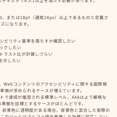
なテキストで4.5:1以上を満たす必要があります。
old、または18pt（通常24px）以上であるものと定義さ
イズになります。
セシビリティ基準を満たすか確認したい
ックしたい
トラスト比が計算しづらい
を示したい
elinesの略で、Webコンテンツのアクセシビリティに関する国際規
準拠が求められるケースが増えています。
のサイトで達成が推奨される標準レベル、AAAはより厳格な
への準拠を目標とするケースがほとんどです。
？ 前景色に透明度がある場合、背景色と混合した実際の
。このツールはアルファ値を考慮した計算に対応してい