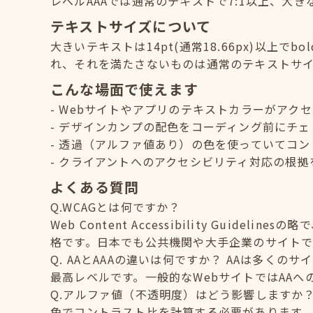
レベルAAAでは通常のテキストで7:1以上、大き
テキストサイズについて
大きいテキストは14pt(通常18.66px)以上でb
れ、それを満たさないものは通常のテキストサ
こんな場面で使えます
Webサイトやアプリのテキストカラーがアク
デザインカンプの配色をコーディング前にチェ
透過（アルファ値あり）の色を使っていてコン
クライアントへのアクセシビリティ対応の根拠
よくある質問
Q.WCAGとは何ですか？
Web Content Accessibility Guid
格です。日本でも公共機関や大手企業のサイトで
Q. AAとAAAの違いは何ですか？ AAは多く
最高レベルです。一般的なWebサイトではAA
Q.アルファ値（不透明度）はどう影響しますか
色でコントラスト比を計算する必要があります